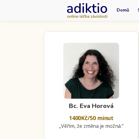
Domů
Bc. Eva Horová
1400
Kč/50 minut
„Věřím, že změna je možná.“