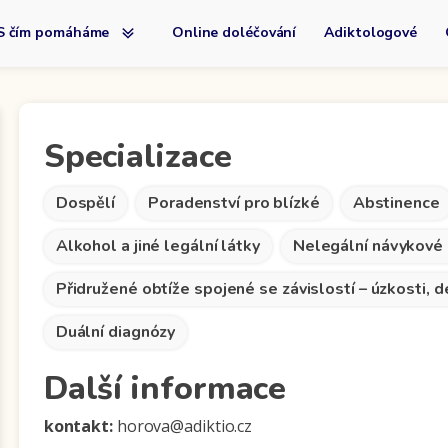
S čím pomáháme
Online doléčování
Adiktologové
Specializace
Dospělí
Poradenství pro blízké
Abstinence
Alkohol a jiné legální látky
Nelegální návykové 
Přidružené obtíže spojené se závislostí – úzkosti, 
Duální diagnózy
Další informace
kontakt:
horova@adiktio.cz