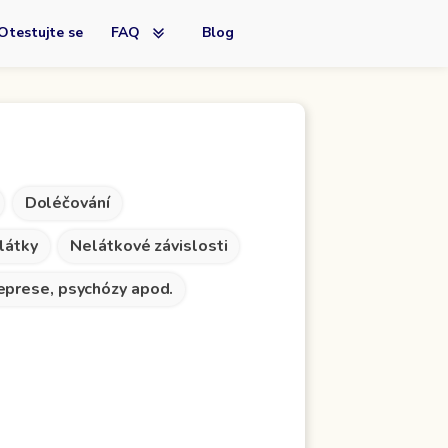
Otestujte se
FAQ
Blog
Doléčování
látky
Nelátkové závislosti
deprese, psychózy apod.