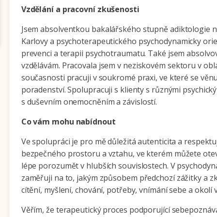
Vzdělání a pracovní zkušenosti
Jsem absolventkou bakalářského stupně adiktologie na 
Karlovy a psychoterapeutického psychodynamicky or
prevenci a terapii psychotraumatu. Také jsem absolvov
vzdělávám. Pracovala jsem v neziskovém sektoru v oblas
současnosti pracuji v soukromé praxi, ve které se věnu
poradenství. Spolupracuji s klienty s různými psychick
s duševním onemocněním a závislostí.
Co vám mohu nabídnout
Ve spolupráci je pro mě důležitá autenticita a respektu
bezpečného prostoru a vztahu, ve kterém můžete otevř
lépe porozumět v hlubších souvislostech. V psychodyn
zaměřuji na to, jakým způsobem předchozí zážitky a zku
cítění, myšlení, chování, potřeby, vnímání sebe a okolí 
Věřím, že terapeutický proces podporující sebepozná