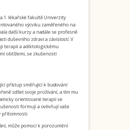
1. lékařské fakultě Univerzity
ientovaného výcviku zaměřeného na
ala další kurzy a nadále se profesně
ti duševního zdraví a závislostí. V
ji terapii a adiktologickému
ými obtížemi, se zkušeností
jící přístup směřující k budování
eně sdílet svoje prožívání, a tím mu
amicky orientované terapii se
šenosti formují a ovlivňují vaše
v přítomnosti.
vání, může pomoci k porozumění