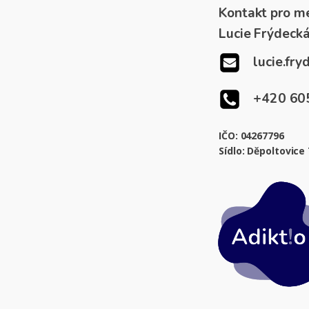
Kontakt pro mé
Lucie Frýdeck
lucie.fr
+420 60
IČO: 04267796
Sídlo: Děpoltovice 