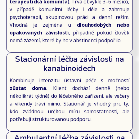
terapeutická komunita
). Trvá obvykle 3–6 měsíců,
v případě komunitní léčby i déle a zahrnuje
psychoterapii, skupinovou práci a denní režim.
Vhodná je zejména u
dlouhodobých nebo
opakovaných závislostí
, případně pokud člověk
nemá zázemí, které by ho v abstinenci podpořilo
Stacionární léčba závislosti na
kanabinoidech
Kombinuje intenzitu ústavní péče s možností
zůstat doma
. Klient dochází denně (nebo
několikrát týdně) do léčebného zařízení, ale večery
a víkendy tráví mimo. Stacionář je vhodný pro ty,
kdo zvládnou určitou míru samostatnosti, ale
potřebují strukturovanou podporu.
Ambulantní léčba závislosti na