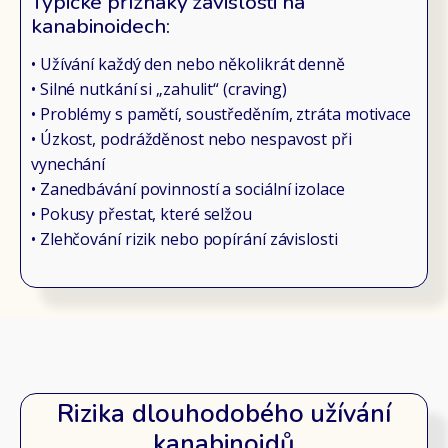
Typické příznaky závislosti na
kanabinoidech:
• Užívání každý den nebo několikrát denně
• Silné nutkání si „zahulit“ (craving)
• Problémy s pamětí, soustředěním, ztráta motivace
• Úzkost, podrážděnost nebo nespavost při
vynechání
• Zanedbávání povinností a sociální izolace
• Pokusy přestat, které selžou
• Zlehčování rizik nebo popírání závislosti
Rizika dlouhodobého užívání
kanabinoidů