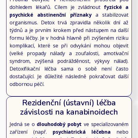
dohledem lékařů. Cílem je zvládnout
fyzické a
psychické abstinenční příznaky
a stabilizovat
organismus. Detox trvá zpravidla několik dní až
týdnů a je prvním krokem před nástupem na další
formu léčby. Je v hodná hlavně při zvýšeném riziku
komplikací, které se při odvykání mohou objevit
(velké propady nálady a zoufalosti, amotivační
syndrom, zvýšená podrážděnost, výkyvy nálad).
Detoxifikační léčba sama o sobě není často
dostačující. Je důležité následně pokračovat další
odbornou péčí.
Rezidenční (ústavní) léčba
závislosti na kanabinoidech
Jedná se o
dlouhodobý pobyt
ve specializovaném
zařízení (např.
psychiatrická léčebna
nebo