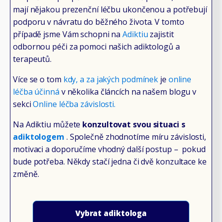
mají nějakou prezenční léčbu ukončenou a potřebují
podporu v návratu do běžného života. V tomto
případě jsme Vám schopni na
Adiktiu
zajistit
odbornou péči za pomoci našich adiktologů a
terapeutů.
Více se o tom
kdy, a za jakých podmínek
je
online
léčba účinná
v několika článcích na našem blogu v
sekci
Online léčba závislosti.
Na Adiktiu můžete
konzultovat svou situaci s
adiktologem
. Společně zhodnotíme míru závislosti,
motivaci a doporučíme vhodný další postup – pokud
bude potřeba. Někdy stačí jedna či dvě konzultace ke
změně.
Vybrat adiktologa