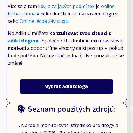
Více se o tom
kdy, a za jakých podmínek
je
online
léčba účinná
v několika článcích na našem blogu v
sekci
Online léčba závislosti.
Na Adiktiu můžete
konzultovat svou situaci s
adiktologem
. Společně zhodnotíme míru závislosti,
motivaci a doporučíme vhodný další postup – pokud
bude potřeba. Někdy stačí jedna či dvě konzultace ke
změně.
Vybrat adiktologa
📚 Seznam použitých zdrojů:
Národní monitorovací středisko pro drogy a
závislosti. (2023).
Roční zpráva o stavu ve