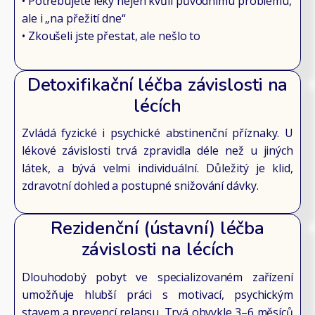
• Potřebujete léky nejen kvůli původnímu problému,
ale i „na přežití dne“
• Zkoušeli jste přestat, ale nešlo to
Detoxifikační léčba závislosti na
lécích
Zvládá fyzické i psychické abstinenční příznaky. U
lékové závislosti trvá zpravidla déle než u jiných
látek, a bývá velmi individuální. Důležitý je klid,
zdravotní dohled a postupné snižování dávky.
Rezidenční (ústavní) léčba
závislosti na lécích
Dlouhodobý pobyt ve specializovaném zařízení
umožňuje hlubší práci s motivací, psychickým
stavem a prevencí relapsu. Trvá obvykle 3–6 měsíců