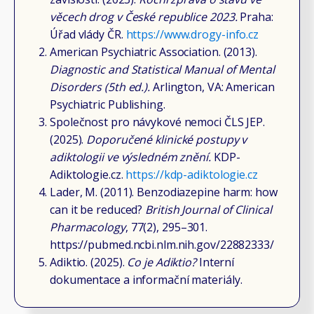
věcech drog v České republice 2023.
Praha:
Úřad vlády ČR.
https://www.drogy-info.cz
American Psychiatric Association. (2013).
Diagnostic and Statistical Manual of Mental
Disorders (5th ed.).
Arlington, VA: American
Psychiatric Publishing.
Společnost pro návykové nemoci ČLS JEP.
(2025).
Doporučené klinické postupy v
adiktologii ve výsledném znění.
KDP-
Adiktologie.cz.
https://kdp-adiktologie.cz
Lader, M. (2011). Benzodiazepine harm: how
can it be reduced?
British Journal of Clinical
Pharmacology
, 77(2), 295–301.
https://pubmed.ncbi.nlm.nih.gov/22882333/
Adiktio. (2025).
Co je Adiktio?
Interní
dokumentace a informační materiály.