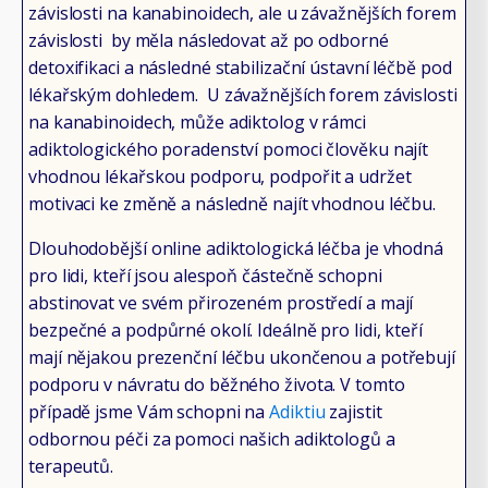
závislosti na kanabinoidech, ale u závažnějších forem
závislosti by měla následovat až po odborné
detoxifikaci a následné stabilizační ústavní léčbě pod
lékařským dohledem. U závažnějších forem závislosti
na kanabinoidech, může adiktolog v rámci
adiktologického poradenství pomoci člověku najít
vhodnou lékařskou podporu, podpořit a udržet
motivaci ke změně a následně najít vhodnou léčbu.
Dlouhodobější online adiktologická léčba je vhodná
pro lidi, kteří jsou alespoň částečně schopni
abstinovat ve svém přirozeném prostředí a mají
bezpečné a podpůrné okolí. Ideálně pro lidi, kteří
mají nějakou prezenční léčbu ukončenou a potřebují
podporu v návratu do běžného života. V tomto
případě jsme Vám schopni na
Adiktiu
zajistit
odbornou péči za pomoci našich adiktologů a
terapeutů.