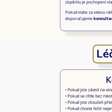
úspěchu je pochopení vl
Pokud máte za sebou něko
doporučujeme
konzulta
Léč
K
• Pokud jste závislí na ví
• Pokud se cítíte bez nik
• Pokud jste zkoušeli př
• Pokud chcete řešit nejen