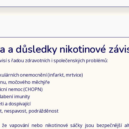
ka a důsledky nikotinové závis
uvisí s řadou zdravotních i společenských problémů:
kulárních onemocnění (infarkt, mrtvice)
 jícnu, močového měchýře
licní nemoc (CHOPN)
labení imunity
ti a dospívající
ost, nespavost, podrážděnost
 že vapování nebo nikotinové sáčky jsou bezpečnější alte