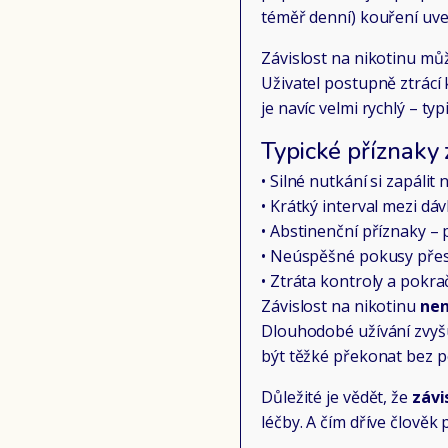
téměř denní) kouření uve
Závislost na nikotinu mů
Uživatel postupně ztrácí 
je navíc velmi rychlý – ty
Typické příznaky z
• Silné nutkání si zapálit
• Krátký interval mezi dá
• Abstinenční příznaky –
• Neúspěšné pokusy přest
• Ztráta kontroly a pok
Závislost na nikotinu
nen
Dlouhodobé užívání zvyšuj
být těžké překonat bez p
Důležité je vědět, že
závi
léčby. A čím dříve člověk