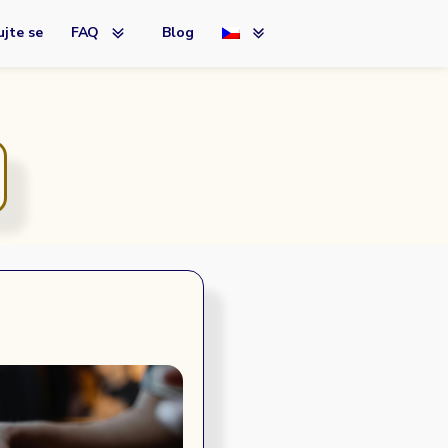
jte se
FAQ
Blog