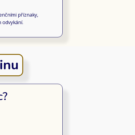
enčními příznaky,
n odvykání.
tinu
c?