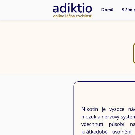
Domů
S čím
Nikotin je vysoce náv
mozek a nervový systém
vdechnutí působí n
krátkodobé uvolnění,