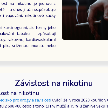
slost na nikotinu je jednou z
ětě – a dnes ji už nezpůsobuje
e i vapování, nikotinové sáčky
í karcinogenní, ale formy jeho
alování tabáku – způsobují
dy: rakovinu, kardiovaskulární
 plic, sníženou imunitu nebo
Závislost na nikotinu
ost na nikotinu
edisko pro drogy a závislosti
uvádí, že v roce 2023 kouřilo v
tu 2 606 400 osob z toho (31 % mužů a 19 % u žen) ve věku 15