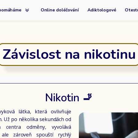
 pomáháme
Online doléčování
Adiktologové
Otestu
Závislost na nikotinu
Nikotin 🚬
yková látka, která ovlivňuje
. Už po několika sekundách od
a centra odměny, vyvolává
 ale zároveň spouští rychlý