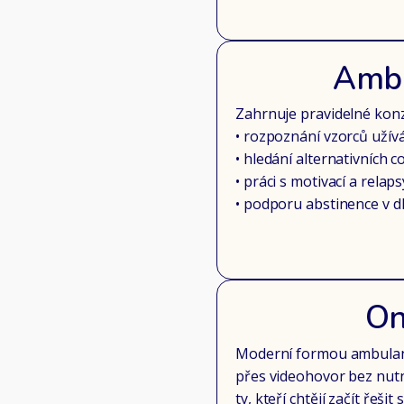
Ambu
Zahrnuje pravidelné kon
• rozpoznání vzorců užívá
• hledání alternativních c
• práci s motivací a relaps
• podporu abstinence v 
On
Moderní formou ambulan
přes videohovor bez nutn
ty, kteří chtějí začít řeš