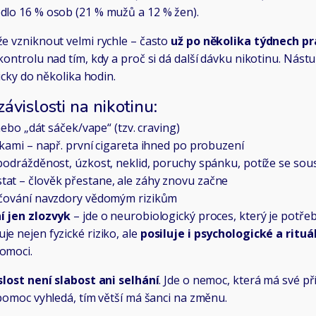
dlo 16 % osob (21 % mužů a 12 % žen).
že vzniknout velmi rychle – často
už po několika týdnech pr
kontrolu nad tím, kdy a proč si dá další dávku nikotinu. Nás
picky do několika hodin.
ávislosti na nikotinu:
 nebo „dát sáček/vape“ (tzv. craving)
vkami – např. první cigareta ihned po probuzení
 podrážděnost, úzkost, neklid, poruchy spánku, potíže se so
at – člověk přestane, ale záhy znovu začne
račování navzdory vědomým rizikům
í jen zlozvyk
– jde o neurobiologický proces, který je potře
e nejen fyzické riziko, ale
posiluje i psychologické a rituá
omoci.
slost není slabost ani selhání
. Jde o nemoc, která má své př
 pomoc vyhledá, tím větší má šanci na změnu.