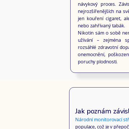
návykový proces. Závi
nejrozšířenějších na sv
jen kouření cigaret, al
nebo zahřívaný tabák.
Nikotin sám o sobě nen
užívání – zejména sp
rozsáhlé zdravotní dopa
onemocnění, poškození
poruchy plodnosti.
Jak poznám závisl
Národní monitorovací stř
populace, což je v přepoč