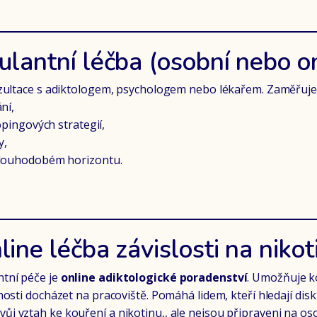
lantní léčba (osobní nebo on
zultace s adiktologem, psychologem nebo lékařem. Zaměřuje 
ní,
opingových strategií,
y,
dlouhodobém horizontu.
line léčba závislosti na nikot
tní péče je
online adiktologické poradenství
. Umožňuje k
osti docházet na pracoviště. Pomáhá lidem, kteří hledají di
it svůj vztah ke kouření a nikotinu,, ale nejsou připraveni na os