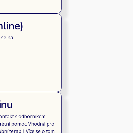
line)
se na:
inu
ontakt s odborníkem
skrétní pomoc. Vhodná pro
obní terapii. Více se o tom