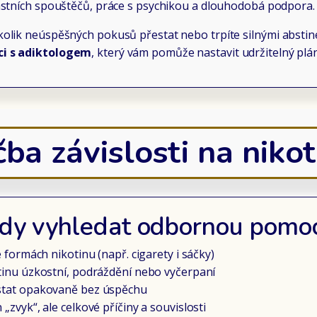
astních spouštěčů, práce s psychikou a dlouhodobá podpora.
lik neúspěšných pokusů přestat nebo trpíte silnými abstin
ci s adiktologem
, který vám pomůže nastavit udržitelný plá
ba závislosti na niko
dy vyhledat odbornou pomo
ce formách nikotinu (např. cigarety i sáčky)
otinu úzkostní, podráždění nebo vyčerpaní
estat opakovaně bez úspěchu
 „zvyk“, ale celkové příčiny a souvislosti