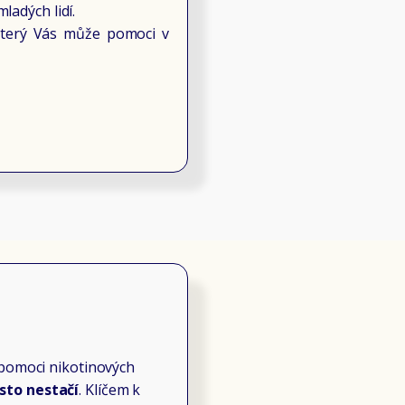
ladých lidí.
který Vás může pomoci v
 pomoci nikotinových
sto nestačí
. Klíčem k