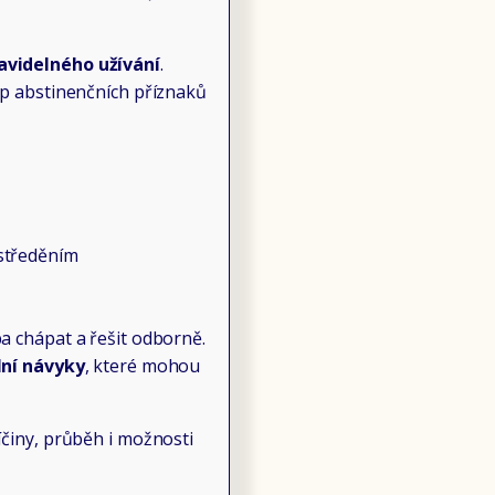
avidelného užívání
.
tup abstinenčních příznaků
ustředěním
ba chápat a řešit odborně.
lní návyky
, které mohou
íčiny, průběh i možnosti