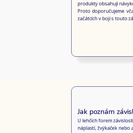
produkty obsahují návykov
Proto doporučujeme vča
začátcích v boji s touto zá
Jak poznám závis
U lehčích forem závislos
náplastí, žvýkaček nebo ap