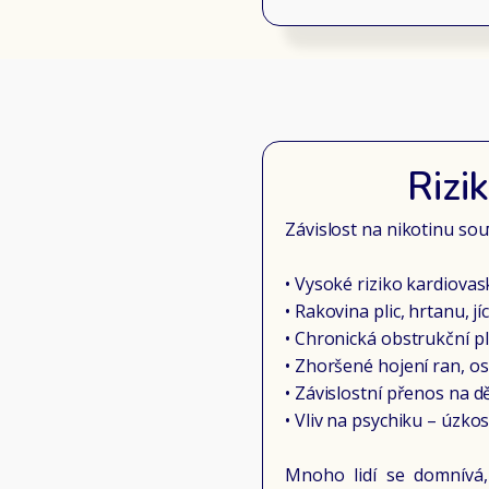
Rizi
Závislost na nikotinu so
• Vysoké riziko kardiovas
• Rakovina plic, hrtanu,
• Chronická obstrukční p
• Zhoršené hojení ran, os
• Závislostní přenos na dě
• Vliv na psychiku – úzk
Mnoho lidí se domnívá,