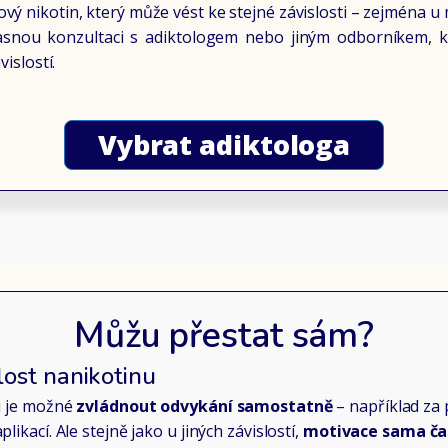
ý nikotin, který může vést ke stejné závislosti – zejména u m
snou konzultaci s adiktologem nebo jiným odborníkem, 
vislostí.
Vybrat adiktologa
Můžu přestat sám?
lost nanikotinu
ti je možné
zvládnout odvykání samostatně
– například za
likací. Ale stejně jako u jiných závislostí,
motivace sama ča