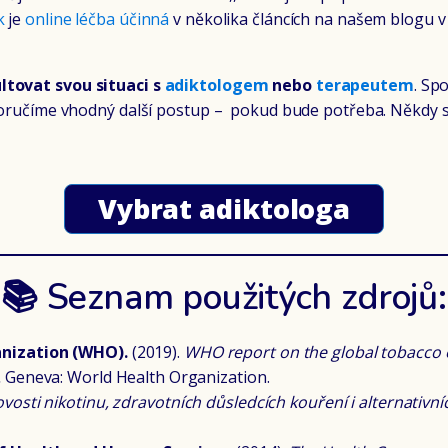
k
je
online léčba účinná
v několika článcích na našem blogu v
ltovat svou situaci s
adiktologem
nebo
terapeutem
. Sp
oporučíme vhodný další postup – pokud bude potřeba. Někdy st
Vybrat adiktologa
📚 Seznam použitých zdrojů:
nization (WHO).
(2019).
WHO report on the global tobacco e
.
Geneva: World Health Organization.
vosti nikotinu, zdravotních důsledcích kouření i alternativn