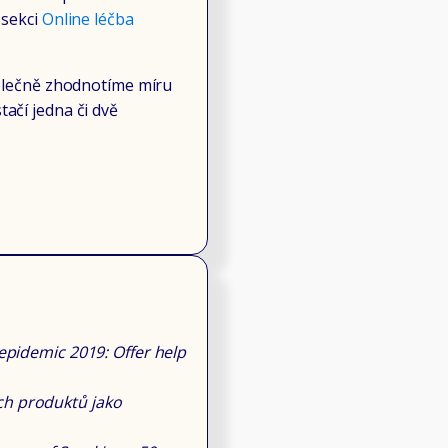
 sekci
Online léčba
olečně zhodnotíme míru
ačí jedna či dvě
pidemic 2019: Offer help
ích produktů jako